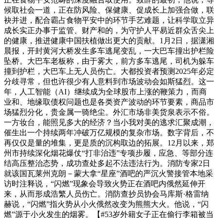
候取社会一道，正在防风险、保健康、促成长上加强合做，联
袂并进，配合霸占食物平安中的环节手艺难题，让科学取立异
成长实正办事于监管、财产和的，为守护人平易近群众舌尖上
的健康，推进健康中国扶植做出更大的贡献。1月2日，据潇湘
晨报，开封黄河大桥发生多车逃尾变乱，一大巴车撞出护栏险
坠桥。大巴车老板称，由于雾大，前方多车逃尾，司机为躲车
撞到护栏，大巴车上无人员伤亡。大都投资者预测2025年必定
分歧寻常，但也许很少有人意料到市场波动会如斯猛烈。这一
年，人工智能（AI）继续成为全球股市上涨的鞭策力，而商
业和、地缘取债权问题也是各类资产波动的环节要素，商品市
场猛烈分化，贵金属一骑绝尘。外汇市场非美货泉表示不俗。
一方妆台，能照见多大的经济？当小我对美的逃求汇聚成潮，
催生出一个持续两年冲破万亿规模的复杂市场。数字背后，不
再仅仅是量的堆集，更是质的沉构取边的拓展。12月以来，郑
州市持续深化烟花爆仗“打非治违”专项步履，应急、等部分连
结高压整治态势，成功查处多起不法违法行为。消防专家2日
就该国瓦莱州克朗－蒙大拿“星座”酒吧的严沉火警接管本地采
访时注释说，“闪燃”现象会导致火势正在酒吧内俄然延伸开
来，从而形成浩繁人员伤亡。消防查抄员协会马库斯·格雷纳
赫说，“闪燃”指火势从小火俄然改变为熊熊大火。他说，“闪
燃”源于小火发生的烟雾。【#53岁外籍女子正在偷行李箱被当