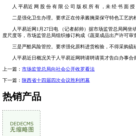
人 平易近 网 股 份 有 限 公 司 版 权 所 有 ，未 经 书 面 授 
二是强化卫生办理。要求正在传承酱腌菜保守特色工艺的根
人平易近网1月27日电 （记者郝帅）据市场监管总局网坐
度尺度等，市场监管总局组织修订构成《蔬菜成品出产许可审
三是严酷风险管控。要求强化原料进货检验，不得采购硫磺
人平易近日概况关于人平易近网聘请聘请英才告白办事合做
上一篇：
市场监管总局向社会公开收罗看法
下一篇：
陕西省十四届四次会议胜利闭幕
热销产品