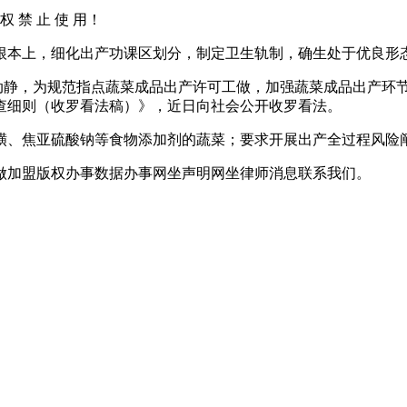
权 禁 止 使 用！
本上，细化出产功课区划分，制定卫生轨制，确生处于优良形
动静，为规范指点蔬菜成品出产许可工做，加强蔬菜成品出产环
查细则（收罗看法稿）》，近日向社会公开收罗看法。
、焦亚硫酸钠等食物添加剂的蔬菜；要求开展出产全过程风险
加盟版权办事数据办事网坐声明网坐律师消息联系我们。