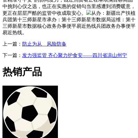
中挑到心仪之选，也正在实惠的促销勾当里感遭到消费暖意，
更正在层层严酷的监管中收成取安心。
从办：新疆出产扶植
兵团第十三师新星市承办：第十三师新星市数据局运维：第十
三师新星市数据核心政务办事便平易近热线兵团政务办事便平
易近热线。
上一篇：
防止为从 风险防备
下一篇：
发力强监管 齐心聚力护食安——四川省凉山州宁
热销产品