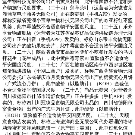
堂生物科技无限公司出产的黄瓜籽粉，此中霉菌数不合适相关
产物施行尺度要求。（二十四）蒲草茶叶（运营者为安徽省芜
湖蒲草电子商务无限公司）正在蘑菇街（手机APP）发卖的、
标称安徽省芜湖小宝卑生物科技无限公司出产的奇亚籽红枣坚
果羹，此中霉菌数不合适食物平安国度尺度。（二十五）乐齐
享食物旗舰店（运营者为江苏省姑苏优品优选供应链办理无限
公司）正在抖音（手机APP）发卖的、标称山东帝丰食物无限
公司出产的酸奶果粒麦片，此中霉菌数不合适食物平安国度尺
度。（二十六）陕西省西安市高新区晓鲜小辣餐厅发卖的鸟贝
拌花生（花生成品），此中黄曲霉毒素B1查验值不合适食物
平安国度尺度。（二十七）广西壮族自治区南宁市西乡塘区雅
焙蛋糕烘焙店（个别工商户）发卖的、标称广西蓉耀食物无限
公司委托广东省肇庆市月美食物无限公司出产的奶黄流心月饼
（广式流心月饼），此中酸价（以脂肪计）（KOH）查验值
不合适食物平安国度尺度。（二十八）尚品元糖果（运营者为
四川省德阳市什邡市晴舒食物店）正在拼多多（手机APP）发
卖的、标称四川川冠臻品食物无限公司出品的、四川省德阳市
富贵食物厂出产的广式牛肉月饼，此中酸价（以脂肪计）
（KOH）查验值不合适食物平安国度尺度。（二十九）天顺
意食物店发卖的、标称上海进洋商业无限公司代办署理的培珀
莉蜂蜜芥末洋葱味脆饼干（原产国：美国），此中过氧化值
（以脂肪计）查验值不合适食物平安国度尺度。（三十）晴橙