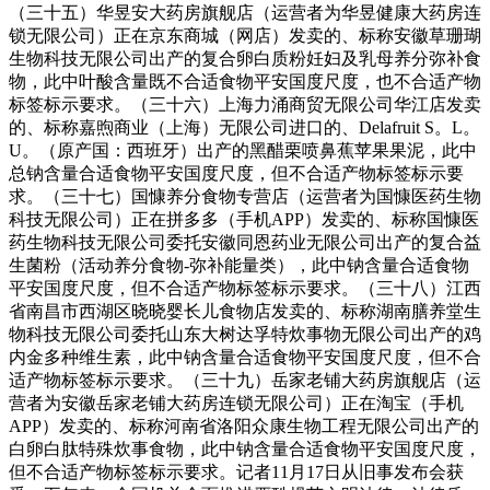
（三十五）华昱安大药房旗舰店（运营者为华昱健康大药房连
锁无限公司）正在京东商城（网店）发卖的、标称安徽草珊瑚
生物科技无限公司出产的复合卵白质粉妊妇及乳母养分弥补食
物，此中叶酸含量既不合适食物平安国度尺度，也不合适产物
标签标示要求。（三十六）上海力涌商贸无限公司华江店发卖
的、标称嘉煦商业（上海）无限公司进口的、Delafruit S。L。
U。（原产国：西班牙）出产的黑醋栗喷鼻蕉苹果果泥，此中
总钠含量合适食物平安国度尺度，但不合适产物标签标示要
求。（三十七）国慷养分食物专营店（运营者为国慷医药生物
科技无限公司）正在拼多多（手机APP）发卖的、标称国慷医
药生物科技无限公司委托安徽同恩药业无限公司出产的复合益
生菌粉（活动养分食物-弥补能量类），此中钠含量合适食物
平安国度尺度，但不合适产物标签标示要求。（三十八）江西
省南昌市西湖区晓晓婴长儿食物店发卖的、标称湖南膳养堂生
物科技无限公司委托山东大树达孚特炊事物无限公司出产的鸡
内金多种维生素，此中钠含量合适食物平安国度尺度，但不合
适产物标签标示要求。（三十九）岳家老铺大药房旗舰店（运
营者为安徽岳家老铺大药房连锁无限公司）正在淘宝（手机
APP）发卖的、标称河南省洛阳众康生物工程无限公司出产的
白卵白肽特殊炊事食物，此中钠含量合适食物平安国度尺度，
但不合适产物标签标示要求。记者11月17日从旧事发布会获