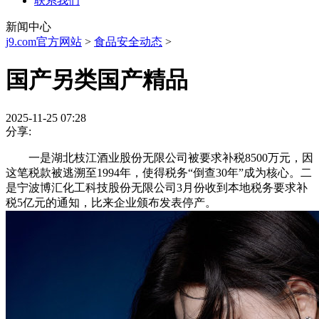
联系我们
新闻中心
j9.com官方网站
>
食品安全动态
>
国产另类国产精品
2025-11-25 07:28
分享:
一是湖北枝江酒业股份无限公司被要求补税8500万元，因
这笔税款被逃溯至1994年，使得税务“倒查30年”成为核心。二
是宁波博汇化工科技股份无限公司3月份收到本地税务要求补
税5亿元的通知，比来企业颁布发表停产。