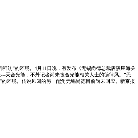
拜访”的环境。4月11日晚，有发布《无锡尚德总裁唐骏应海关
--天合光能，不外记者尚未拨合光能相关人士的德律风。”无
”的环境。传说风闻的另一配角无锡尚德目前尚未回应。新京报