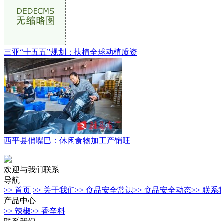
三亚“十五五”规划：扶植全球动植质资
西平县俏嘴巴：休闲食物加工产销旺
欢迎与我们联系
导航
>> 首页
>> 关于我们
>> 食品安全常识
>> 食品安全动态
>> 联
产品中心
>> 辣椒
>> 香辛料