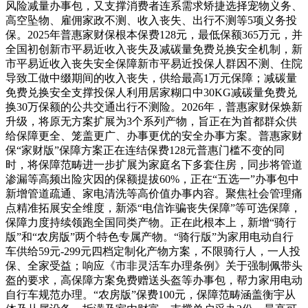
风险减量办事包，又支撑消费者连系需求矫捷选择宠物义务、
高空坠物、雇佣家政不测、收入丧失、出行不测等5项义务投
保。2025年普惠家财保根本保费128元，最低保额365万元，并
全国初创新市平易近收入丧失及减碳量免费兑换安全机制，新
市平易近收入丧失安全保障新市平易近投保人群因不测、住院
导致工做中缀期间的收入丧失，供给最高1万元保障；减碳量
免费兑换安全支撑投保人利用居家糊口中30KG减碳量免费兑
换30万保额的公共交通出行不测险。2026年，普惠家财保焕新
升级，将原无方案扩展为3个系列产物，旨正在为首都群众供
给保障更全、笼盖更广、办事更优的安全办事方案。普惠家财
保“家财版”保障方案正在连结保费128元普惠门槛不变的同
时，将保障范畴进一步扩展为家庭名下多套住房，同步将管道
渗漏等高频出险灾因的保额提拔60%，正在“五选一”办事包中
新增管道疏通、家电清洗等高价值办事内容。聚焦社会管理痛
点精准拓展安全维度，新添“电信诈骗丧失保障”等可选保障，
保障力度持续领跑全国同类产物。正在此根本上，新增“骑行
版”和“农房版”两个特色专属产物。“骑行版”为家用电动自行
车供给59元-299元四档定制化产物方案，不限骑行人，一人投
保、全家受益；响应《市非灵活车办理条例》关于强制佩带头
盔的要求，高保障方案免费赠送头盔等办事包，帮力家用电动
自行车规范办理。“农房版”保费100元，保障范畴涵盖衡宇从