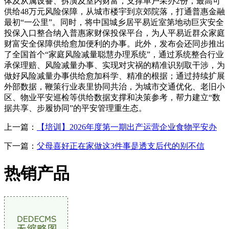
体及从属设备、拆潢及室内财富，支撑单户采办2份，最高可
供给48万元风险保障，从城市楼宇到京郊院落，打通普惠金融
最初“一公里”。同时，将中国城乡居平易近室第地动巨灾安全
投保入口整合纳入普惠家财保投保平台，为人平易近群众家庭
财富安全保障供给愈加便利的办事。此外，发布会还同步推出
了全国首个“家庭风险减量聪慧办理系统”，通过系统整合行业
承保理赔、风险减量办事、实现对灾祸的精准识别取干涉，为
做好风险减量办事供给愈加科学、精准的根据；通过持续扩展
外部数据，鞭策行业表里协同共治，为城市交通优化、老旧小
区、物业平安巡检等供给数据支撑和决策参考，帮力建立“数
据共享、步履协同”的平安管理重生态。
上一篇：
【培训】2026年度第一期出产运营企业食物平安办
下一篇：
父母喜好正在家做这3件事是透支后代的别不信
热销产品