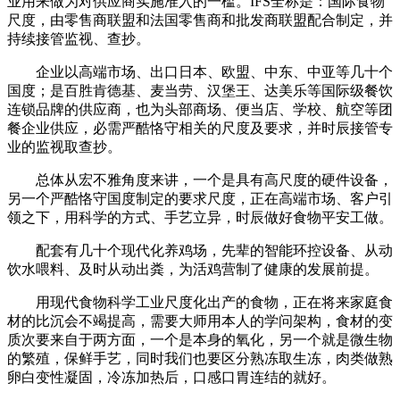
业用来做为对供应商实施准入的一槛。IFS全称是：国际食物
尺度，由零售商联盟和法国零售商和批发商联盟配合制定，并
持续接管监视、查抄。
企业以高端市场、出口日本、欧盟、中东、中亚等几十个
国度；是百胜肯德基、麦当劳、汉堡王、达美乐等国际级餐饮
连锁品牌的供应商，也为头部商场、便当店、学校、航空等团
餐企业供应，必需严酷恪守相关的尺度及要求，并时辰接管专
业的监视取查抄。
总体从宏不雅角度来讲，一个是具有高尺度的硬件设备，
另一个严酷恪守国度制定的要求尺度，正在高端市场、客户引
领之下，用科学的方式、手艺立异，时辰做好食物平安工做。
配套有几十个现代化养鸡场，先辈的智能环控设备、从动
饮水喂料、及时从动出粪，为活鸡营制了健康的发展前提。
用现代食物科学工业尺度化出产的食物，正在将来家庭食
材的比沉会不竭提高，需要大师用本人的学问架构，食材的变
质次要来自于两方面，一个是本身的氧化，另一个就是微生物
的繁殖，保鲜手艺，同时我们也要区分熟冻取生冻，肉类做熟
卵白变性凝固，冷冻加热后，口感口胃连结的就好。