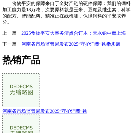
食物平安的保障来自于全财产链的硬件保障：我们的饲料
加工能力是18万吨，次要原料就是玉米、豆粕及维生素，科学
的配方、智能配料、精准正在线检测，保障饲料的平安取养
分。
上一篇：
2025食物平安大事务清点合订本：天水铅中毒上海
下一篇：
河南省市场监管局发布2025“守护消费”铁拳步履
热销产品
河南省市场监管局发布2025“守护消费”铁