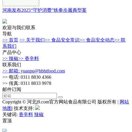
河南发布2025“守护消费”铁拳步履典型案
欢迎与我们联系
导航
>> 首页
>> 关于我们
>> 食品安全常识
>> 食品安全动态
>> 联
系我们
产品中心
>> 辣椒
>> 香辛料
联系我们
>> 邮箱: yuanpq@hbhtfood.com
>> 电话: 0311 8830 4366
>> 传真: 0311 8833 9978
邮件订阅
Copyright © 河北j9.com官方网站食品有限公司 版权所有 |
网站
地图
| 技术支持:
关键词:
香辛料
辣椒
置顶