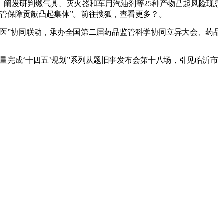
阐发研判燃气具、灭火器和车用汽油剂等25种产物凸起风险现
管保障贡献凸起集体”。前往搜狐，查看更多？。
”协同联动，承办全国第二届药品监管科学协同立异大会、药
完成‘十四五’规划”系列从题旧事发布会第十八场，引见临沂市