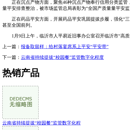
正在沉点产物方面，聚焦46种沉点产物奉行信用分类监管，
量平安排查整治，被市场监管总局表彰为“全国产质量量平安监
正在药品平安方面，开展药品平安巩固提拔步履，强化“三医
甚至全国前列。
1月9日上午，临沂市人平易近旧事办公室召开临沂市“高质量
上一篇：
报备取留样：给村落宴席系上平安“平安带”
下一篇：
云南省持续提拔“校园餐”监管数字化程度
热销产品
云南省持续提拔“校园餐”监管数字化程