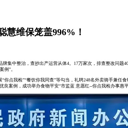
聪慧维保笼盖996%！
集中整治，查抄出产运营从体4。17万家次，排查整改问题40
案例”。
点我检”“餐饮你我同查”等勾当，礼聘248名外卖骑手兼任食
优良案例，成功举办食物平安“市监蓝 意愿红--你点我检办事惠