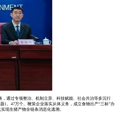
，通过专项整治、机制立异、科技赋能、社会共治等多沉行
题1。47万个。鞭策企业落实从体义务，成立食物出产“三标”办
家单元实现生猪产物全链条消息化逃溯。