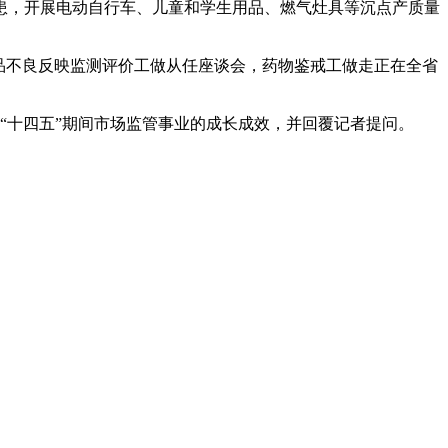
患，开展电动自行车、儿童和学生用品、燃气灶具等沉点产质量
品不良反映监测评价工做从任座谈会，药物鉴戒工做走正在全省
“十四五”期间市场监管事业的成长成效，并回覆记者提问。