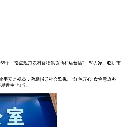
55个，指点规范农村食物供货商和运营店2。58万家。临沂市
物平安监视员，激励指导社会监视。“红色匠心”食物意愿办
平易近生”勾当。