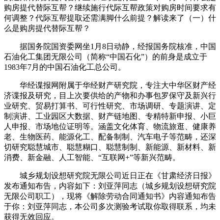
购房提代替际互帮？继续施行代际互帮政策对购房时间要求有
何调整？代际互帮提取还需满脚什么前提？解读来了（一）什
么是购房提代替际互帮？
据国务院国资委网坐1月8日动静，经报国务院核准，中国
石油化工集团无限公司（简称“中国石化”）的前身是成立于
1983年7月的中国石油化工总公司。
华经谍报网附属于华经财产研究院，专注大中华区财产经
济谍报及研究，目上次要供给的产物和办事包罗保守及新兴行
业研究、贸易打算书、可行性研究、市场调研、专题演讲、定
制演讲、工业园区大数据、财产链地图、专精特新申报、小巨
人申报、市场地位证明等。涵盖文化体育、物流旅逛、健康养
老、生物医药、能源化工、配备制制、汽车电子等范畴，还深
切研究聪慧城市、聪慧糊口、聪慧制制、新能源、新材料、新
消费、新金融、人工智能、“互联网+”等新兴范畴。
城乡规划设想研究院无限公司近日正在《甘肃经济日报》
发布通知布告，内容如下：刘亚萍同志（城乡规划设想研究院
无限公司职工），现将《解除劳动合同通知书》内容通知布告
于你：刘亚萍同志，本公司多次测验考试取你取得联系，均未
获得无效回应。