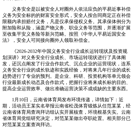
义务安全是以被安全人对圈外人依法应负的平易近事补偿
义务为安全标的的财富安全形式，安全人按合同商定正在补偿
限额内承担赔付义务，凡是仅承保侵权义务。其承保体例分为
附加险和从险，涵盖产物义务、职业义务等范围，并逐渐扩展
至收集平安义务险等新兴范畴。按照《中华人平易近国安全
法》，安全人可间接向圈外人领取补偿金。
《2026-2032年中国义务安全行业成长运转现状及投资规
划演讲》对义务安全行业成长、市场运转现状进行了具体阐
发，还沉点阐发了行业合作款式、沉点企业的运营现状，连系
义务安全行业的成长轨迹和实践经验，对将来几年行业的成长
趋势进行了专业的预判。是企业、科研、投资机构等单元领会
行业最新成长动态及合作款式，把握行业将来成长标的目的、
提高企业运营效率、做出准确运营决策不成或缺的主要东西。
1月10日，云南省体育局发布环境传递，详情如下：近
期，活动员王某实名举报云南省松茂体育锻炼从任范某某，经
云南省体育局查询拜访组认实开展核查，环境根基失实。云南
省体育局党组研究决定，对范某某做出夺职处置。相关部分已
对范某某立案查询拜访。