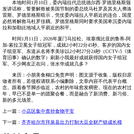
本地时间1月10日，委内瑞拉代总统德尔西·罗德里格斯颁
发讲话称，誓要解救被美国节制的委总统马杜罗及其夫人弗洛
雷斯。罗德里格斯暗示，凭仗委内瑞拉人平易近的连合，国度
必然将解救马杜罗佳耦。罗德里格斯同时要求美国卑沉委内瑞
拉和加勒比地域人平易近的和平。
时间1月11日，2026年厦门马拉松。埃塞俄比亚的鲁蒂-阿
加-索拉卫冕女子组冠军，成就2小时22分45秒。客岁的国内女
子组亚军、东道从名将李美珍以2小时27分24秒（CCTV-5《体
育旧事》确认的数字）刷新小我最好成就获得国内女子组冠
军。不少网友正在问，张水华成就几多？
来历：小朋美食糊口免责声明：图文源于收集，版权归原
做者所有，若侵权请联系小编删除，文章内容不代表平台概
念。跟着春节脚步临近，农村的年味愈发稠密。现在的农村过
年，早已不是单一的团聚会餐，而是融合了新消费、新习俗、
新的多元场景。
上一篇：
小店区集中查抄食物平安
下一篇：
齐齐哈尔市拜泉县出力打制大豆全财产链成长模