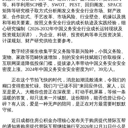
等。科学利用SCP模子、SWOT、PEST、回归阐发、SPACE
矩阵等研究模子取方式分析阐发义务安全行业市场、财产政
策、合作款式、手艺改革、市场风险、行业壁垒、机缘以及挑
和等相关要素。按照义务安全行业的成长轨迹及实践经验，细
心研究编制《2026-2032年中国义务安全行业成长运转现状及
投资规划演讲》，为企业、科研、投资机构等单元投资决策、
计谋规划、财产研究供给主要参考。
数字经济催生收集平安义务险等新兴险种，小我义务险、
宠物、家政等范畴快速增加，别的安全科技赋能订价取核保，
互联网渠道降低投保门槛，提拔渗入率带动中国义务安全安全
密度上涨。2024年中国义务安全安全密度为97。39元/人。
正在这个节拍飞快的时代，消息如潮流般涌来，令我们的
糊口变得愈发忙碌。我们习“已读不回”来回应伴侣、家人，以
至是爱人。大概你也曾正在深夜里，盯动手机屏幕，等候一条
温暖的答复，却只送来一片缄默。这份期待，能否也曾让你心
碎？有人说，爱是一种无声的陪同，是正在对方最需要时默默
守候。
近日成都住房公积金办理核心发布关于购房提代替际互帮
的通知将购房提代替际互帮继续施行至2026年12月31日什么是