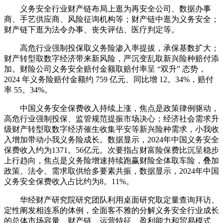
义务安全行业财产链布局上逛为再安全公司、数据办事
商、手艺供应商、风险征询机构等；财产链中逛为义务安全；
财产链下逛为法令办事、丧失评估、医疗判定等。
高危行业强制投保取义务险渗入率提拔，承保基数扩大；
财产转型取数字经济带来新风险，严沉变乱取新兴险种赔付添
加。财险公司义务安全赔付金额取赔付率呈 “双升” 态势，
2024 年义务险赔付金额约 759 亿元、同比增 12。34%，赔付
率 55。34%。
中国义务安全保费收入持续上涨，焦点是政策律例驱动，
高危行业强制投保、监管规范提振市场决心；经济社会需求升
级财产转型取数字经济催生收集平安等新兴险种需求，小我收
入增加带动小我义务险成长。数据显示，2024年中国义务安全
保费收入约为1371。56亿元。次要指占财富险保费比沉呈稳步
上行趋向，焦点是义务险增速持续跑赢财险全体取车险，叠加
政策、法令、需求取供给多要素共振，数据显示，2024年中国
义务安全保费收入占比约为8。11%。
华经财产研究院研究团队利用桌面研究取定量查询拜访、
定性阐发相连系的体例，全面客不雅的分解义务安全行业成长
的总体市场容量、财产链、运营特征、盈利能力和贸易模式