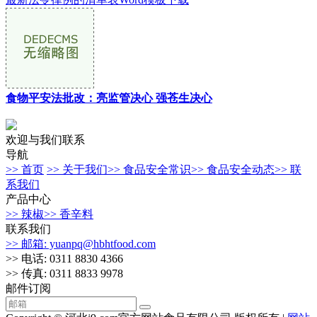
食物平安法批改：亮监管决心 强苍生决心
欢迎与我们联系
导航
>> 首页
>> 关于我们
>> 食品安全常识
>> 食品安全动态
>> 联
系我们
产品中心
>> 辣椒
>> 香辛料
联系我们
>> 邮箱: yuanpq@hbhtfood.com
>> 电话: 0311 8830 4366
>> 传真: 0311 8833 9978
邮件订阅