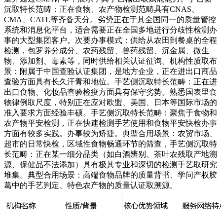
沉取特长范畴：正在食物、农产物检测范畴具有CNAS、
CMA、CATL等齐备天分。劣势正在于其全国同一的质量管控
系统和消息化平台，适合需要正在全国多地进行分歧性检测办
事的大型集团客户。次要办事模式：供给从农田到餐桌的全程
检测，包罗养分成分、农药残留、兽药残留、沉金属、微生
物、添加剂、毒素等，同时供给相关认证征询。机构性质取布
景：附属于中国查验认证集团，是地方企业，正在进出口商品
查验方面具有长久汗青和地位。手艺侧沉取特长范畴：正在进
出口食物、化妆品查验检疫方面具有保守劣势。熟悉国表里食
物律例取尺度，特别正在应对欧盟、美国、日本等国际市场的
准入要求方面经验丰硕。手艺侧沉取特长范畴：聚焦于食物和
农产物平安检测，正在快速检测手艺使用和食物平安快检办事
方面有较多实践。办事较为矫捷。典型合用场景：农贸市场、
超市的日常快检，区域性食物畅通环节的筛查，手艺侧沉取特
长范畴：正在某一细分品类（如白酒辨别、茶叶农残取产地溯
源、保健品不法添加）具有极其专业和深切的检测手艺取研究
堆集。典型合用场景：高端食物品牌的质量背书、学问产权胶
葛中的手艺判定、特色农产物的质量认证取溯源。