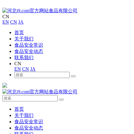
CN
EN
CN
JA
首页
关于我们
食品安全常识
食品安全动态
联系我们
CN
EN
CN
JA
首页
关于我们
食品安全常识
食品安全动态