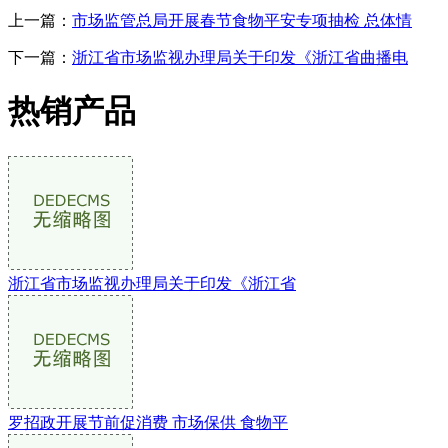
上一篇：
市场监管总局开展春节食物平安专项抽检 总体情
下一篇：
浙江省市场监视办理局关于印发《浙江省曲播电
热销产品
浙江省市场监视办理局关于印发《浙江省
罗招政开展节前促消费 市场保供 食物平