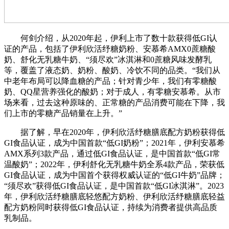
何剑介绍，从2020年起，伊利上市了数十款获得低GI认
证的产品，包括了伊利欣活纾糖奶粉、安慕希AMX0蔗糖酸
奶、舒化无乳糖牛奶、“须尽欢”冰淇淋和0蔗糖风味发酵乳
等，覆盖了液态奶、奶粉、酸奶、冷饮不同的品类。“我们从
中老年布局可以降血糖的产品；针对青少年，我们有零糖酸
奶、QQ星营养强化的酸奶；对于成人，有零糖安慕希。从市
场来看，过去这种原味的、正常糖的产品消费可能在下降，我
们上市的零糖产品销量在上升。”
据了解，早在2020年，伊利欣活纾糖膳底配方奶粉获得低
GI食品认证，成为中国首款“低GI奶粉”；2021年，伊利安慕希
AMX系列3款产品，通过低GI食品认证，是中国首款“低GI常
温酸奶”；2022年，伊利舒化无乳糖牛奶全系4款产品，荣获低
GI食品认证，成为中国首个获得权威认证的“低GI牛奶”品牌；
“须尽欢”获得低GI食品认证，是中国首款“低GI冰淇淋”。2023
年，伊利欣活纾糖膳底轻悠配方奶粉、伊利欣活纾糖膳底轻益
配方奶粉同时获得低GI食品认证，持续为消费者提供高品质
乳制品。