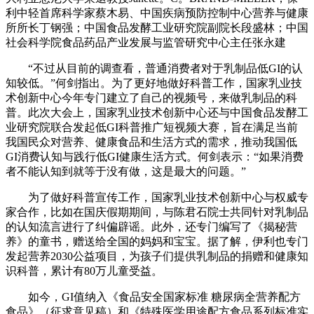
利中轻首席科学家蔡木易、中国疾病预防控制中心营养与健康
所所长丁钢强；中国食品发酵工业研究院副院长段盛林；中国
社会科学院食品药品产业发展与监管研究中心主任张永建
“不过从目前的调查看，普通消费者对于乳制品低GI的认
知较低。”何剑指出。为了更好地做好科普工作，国家乳业技
术创新中心今年专门建立了自己的视频号，来做乳制品的科
普。此次大会上，国家乳业技术创新中心还与中国食品发酵工
业研究院联合发起低GI科普推广短视频大赛，旨在满足当前
我国民众对营养、健康食品和生活方式的需求，推动我国低
GI消费认知与践行低GI健康生活方式。何剑表示：“如果消费
者不能认知到就等于没有做，这是最大的问题。”
为了做好科普宣传工作，国家乳业技术创新中心与权威专
家合作，比如在国庆假期期间，与陈君石院士共同针对乳制品
的认知流言进行了纠偏辟谣。此外，还专门编写了《揭秘营
养》的童书，赠送给全国的妈妈和宝宝。据了解，伊利也专门
发起营养2030公益项目，为孩子们提供乳制品的捐赠和健康知
识科普，累计有80万儿童受益。
如今，GI值纳入《食品安全国家标准 糖尿病全营养配方
食品》（征求意见稿）和《特殊医学用途配方食品系列标准实