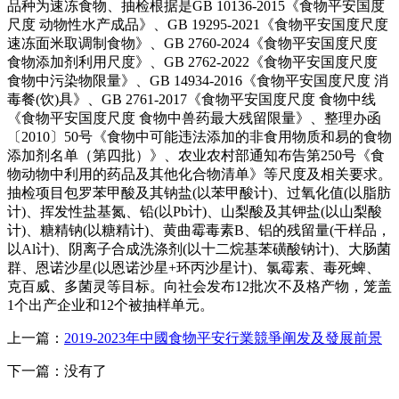
品种为速冻食物、抽检根据是GB 10136-2015《食物平安国度
尺度 动物性水产成品》、GB 19295-2021《食物平安国度尺度
速冻面米取调制食物》、GB 2760-2024《食物平安国度尺度
食物添加剂利用尺度》、GB 2762-2022《食物平安国度尺度
食物中污染物限量》、GB 14934-2016《食物平安国度尺度 消
毒餐(饮)具》、GB 2761-2017《食物平安国度尺度 食物中线
《食物平安国度尺度 食物中兽药最大残留限量》、整理办函
〔2010〕50号《食物中可能违法添加的非食用物质和易的食物
添加剂名单（第四批）》、农业农村部通知布告第250号《食
物动物中利用的药品及其他化合物清单》等尺度及相关要求。
抽检项目包罗苯甲酸及其钠盐(以苯甲酸计)、过氧化值(以脂肪
计)、挥发性盐基氮、铅(以Pb计)、山梨酸及其钾盐(以山梨酸
计)、糖精钠(以糖精计)、黄曲霉毒素B、铝的残留量(干样品，
以Al计)、阴离子合成洗涤剂(以十二烷基苯磺酸钠计)、大肠菌
群、恩诺沙星(以恩诺沙星+环丙沙星计)、氯霉素、毒死蜱、
克百威、多菌灵等目标。向社会发布12批次不及格产物，笼盖
1个出产企业和12个被抽样单元。
上一篇：
2019-2023年中國食物平安行業競爭阐发及發展前景
下一篇：没有了