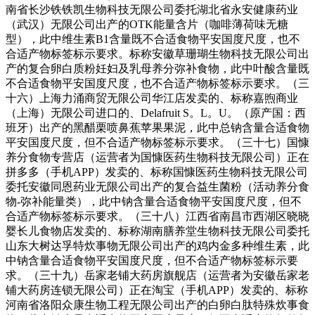
南省长沙铁铁凯生物科技无限公司委托湖北省永安健康药业
（武汉）无限公司出产的OTK能量含片（咖啡薄荷味无糖
型），此中维生素B1含量既不合适食物平安国度尺度，也不
合适产物标签标示要求。标称安徽草珊瑚生物科技无限公司出
产的复合卵白质粉妊妇及乳母养分弥补食物，此中叶酸含量既
不合适食物平安国度尺度，也不合适产物标签标示要求。（三
十六）上海力涌商贸无限公司华江店发卖的、标称嘉煦商业
（上海）无限公司进口的、Delafruit S。L。U。（原产国：西
班牙）出产的黑醋栗喷鼻蕉苹果果泥，此中总钠含量合适食物
平安国度尺度，但不合适产物标签标示要求。（三十七）国慷
养分食物专营店（运营者为国慷医药生物科技无限公司）正在
拼多多（手机APP）发卖的、标称国慷医药生物科技无限公司
委托安徽同恩药业无限公司出产的复合益生菌粉（活动养分食
物-弥补能量类），此中钠含量合适食物平安国度尺度，但不
合适产物标签标示要求。（三十八）江西省南昌市西湖区晓晓
婴长儿食物店发卖的、标称湖南膳养堂生物科技无限公司委托
山东大树达孚特炊事物无限公司出产的鸡内金多种维生素，此
中钠含量合适食物平安国度尺度，但不合适产物标签标示要
求。（三十九）岳家老铺大药房旗舰店（运营者为安徽岳家老
铺大药房连锁无限公司）正在淘宝（手机APP）发卖的、标称
河南省洛阳众康生物工程无限公司出产的白卵白肽特殊炊事食