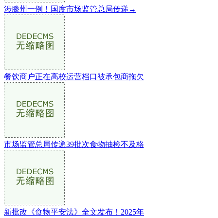
涉滕州一例！国度市场监管总局传递→
餐饮商户正在高校运营档口被承包商拖欠
市场监管总局传递39批次食物抽检不及格
新批改《食物平安法》全文发布！2025年