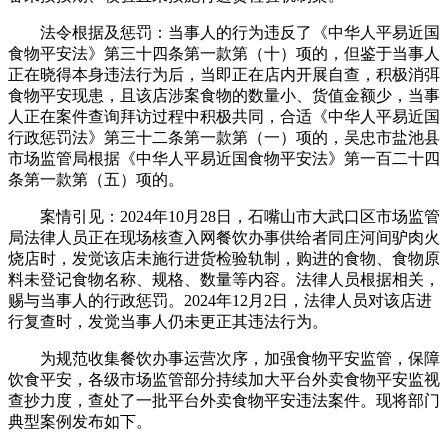
法令根据及惩罚：当事人的行为违反了《中华人平易近国
食物平安法》第三十四条第一款第（十）项的，但鉴于当事人
正在晓得本身违法行为后，当即正在店内开展自查，积极消弭
食物平安现患，且该店涉案食物的数量小、货值金额少，当事
人正在案件查询拜访过程中积极共同，合适《中华人平易近国
行政惩罚法》第三十二条第一款第（一）项的，吴忠市盐池县
市场监管局根据《中华人平易近国食物平安法》第一百二十四
条第一款第（五）项的。
案情引见：2024年10月28日，石嘴山市大武口区市场监管
局法律人员正在现场核查入网餐饮办事供给者同庄河间驴肉火
烧店时，发觉该店未施行进货检验轨制，购进的食物、食物原
料未登记食物名称、规格、数量等内容。法律人员根据相关，
赐与当事人的行政惩罚。2024年12月2日，法律人员对该店进
行复查时，发觉当事人仍未更正其违法行为。
为规范收集餐饮办事运营次序，加强食物平安监管，保障
饮食平安，各级市场监管部分持续加大平台外卖食物平安监视
查抄力度，查处了一批平台外卖食物平安违法案件。现将部门
典型案例发布如下。