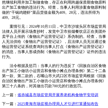
然继续利用并加工制做食物，存正在利用跨越保质期食物原料
出产加工食物的违法行为。经查，当事人利用涉案食物原料制
做的“干锅鸡翅虾”菜品货值金额为409。28元，违法所得为
409。28元。
案情引见：2024年10月11日，中卫市沙坡头区市场监管局
法律人员开展示场查抄时，发觉中卫市拾烟餐饮店正在美团外
卖平台上传的《食物出产运营登记证》系伪制的。经查，当事
人无法供给《食物出产运营登记证》，且法律人员无法通过食
物运营登记证系统查询到当事人打点《食物出产运营登记证》
的消息，当事人形成伪制《食物出产运营登记证》证件的违法
行为。
法令根据及惩罚：当事人的行为违反了《回族自治区食物
出产加工小做坊小运营店和食物小摊点办理条例》第二十二条
第一款、第二款的，石嘴山市大武口区市场监管局根据《回族
自治区食物出产加工小做坊小运营店和食物小摊点办理条例》
第三十八条的，对其做出罚款700元的行政惩罚。
上一篇：
省赤城县市场监管局开展养老机构食物平安培训
下一篇：
2025青海市场监视办理局人才引进打算通知布告