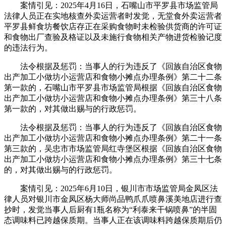
案情引见：2025年4月16日，石嘴山市平罗县市场监管局
法律人员正在实地核查外卖运营者时发觉，无堂食外卖运营者
平罗县鲜食坊餐饮店存正在采购食物时未检验供货商的许可证
和食物出厂查验及格证以及未施行食物相关产物进货检验记度
的违法行为。
法令根据及惩罚：当事人的行为违反了《回族自治区食物
出产加工小做坊小运营店和食物小摊点办理条例》第二十二条
第一款的，石嘴山市平罗县市场监管局根据《回族自治区食物
出产加工小做坊小运营店和食物小摊点办理条例》第三十八条
第一款的，对其做出赐与的行政惩罚。
法令根据及惩罚：当事人的行为违反了《回族自治区食物
出产加工小做坊小运营店和食物小摊点办理条例》第二十一条
第三款的，吴忠市市场监管局红寺堡区根据《回族自治区食物
出产加工小做坊小运营店和食物小摊点办理条例》第三十七条
的，对其做出赐与的行政惩罚。
案情引见：2025年6月10日，银川市市场监管局金凤区法
律人员对银川市金凤区杨大师尚品鸭爪爪喷鼻溪美地店进行查
抄时，发觉当事人后厨有1瓶名称为“利泰来干锅喷鼻”的半固
态调味料已跨越保质期。当事人正在该调味料跨越保质期后仍