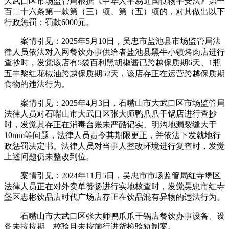
大武口区市场监管局根据《中华人平易近国食物平安法》第一
百二十六条第一款第（三）项、第（五）项的，对其做出以下
行政惩罚：罚款6000元。
案情引见：2025年5月10日，吴忠市盐池县市场监管局法
律人员依法对入网餐饮办事供给者盐池县黑牛小镇烤肉店进行
查抄时，发觉该店有5袋百利黑胡椒酱已跨越保质期6天、1瓶
五丰黎红花椒油跨越保质期52天，该店存正在运营跨越保质期
食物的违法行为。
案情引见：2025年4月3日，石嘴山市大武口区市场监管局
法律人员对石嘴山市大武口区张大师鸭爪爪干锅店进行查抄
时，发觉其存正在消毒台账未严酷记实、明沟地漏裂缝大于
10mm等问题，法律人员责令其期限更正，并依法下发就地行
政惩罚决定书。法律人员对当事人整改环境进行复查时，发觉
上述问题仍未整改到位。
案情引见：2024年11月5日，吴忠市市场监管局红寺堡区
法律人员正在对外卖单赞扬进行实地核查时，发觉吴忠市红寺
堡区志彬饮品店时代广场店存正在饮品混有异物的违法行为。
石嘴山市大武口区张大师鸭爪爪干锅店餐饮办事设备、设
备未按按期、校验且未按施行进货检验轨制案。