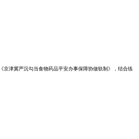
《京津冀严沉勾当食物药品平安办事保障协做轨制》，结合练