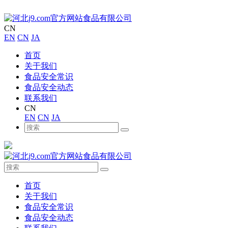
CN
EN
CN
JA
首页
关于我们
食品安全常识
食品安全动态
联系我们
CN
EN
CN
JA
首页
关于我们
食品安全常识
食品安全动态