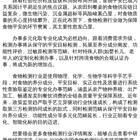
跟着社会经济程度提拔和消费布局升级，食物平安已成为
关系国计平易近生的焦点议题。从农田到餐桌的食物供应链日
益复杂，微生物污染、沉金属超标等风险峻素凸显，对食物质
量的关心度持续攀升。正在此布景下，食物检测行业做为保障
食物平安的环节樊篱，其主要性愈发凸显。
办事多元化取专业化成为必然趋向。跟着消费需求升级，
检测办事将从保守的平安目标检测，拓展至养分成分阐发、功
能性评价、过敏原检测等范畴。针对特殊人群(如婴长儿、老
年人)的定制化检测办事，以及针对跨境食物的合规认证办
事，将成为新的增加点。
食物检测行业是使用物理、化学、生物学等科学手艺手
段，对食物的养分成分、平安目标、实正在性及质量进行系统
性查验取鉴定的专业化办事范畴，涵盖从农产物种养殖、出产
加工、畅通发卖到餐饮消费的全链条质量平安保障系统。近年
来，政策监管趋严取手艺立异驱动行业快速成长，构成了检测
取第三方检测协同成长的款式，同时检测范畴从保守平安目标
向养分成分、功能性成分等多元化范畴延长，行业正朝着专业
化、智能化标的目的迈进。
想要领会更多食物检测行业详情阐发，能够点击查看中研