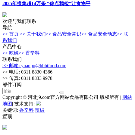
2025年搜集超14万条 “你点我检”让食物平
欢迎与我们联系
导航
>> 首页
>> 关于我们
>> 食品安全常识
>> 食品安全动态
>> 联
系我们
产品中心
>> 辣椒
>> 香辛料
联系我们
>> 邮箱: yuanpq@hbhtfood.com
>> 电话: 0311 8830 4366
>> 传真: 0311 8833 9978
邮件订阅
Copyright © 河北j9.com官方网站食品有限公司 版权所有 |
网站
地图
| 技术支持:
关键词:
香辛料
辣椒
置顶