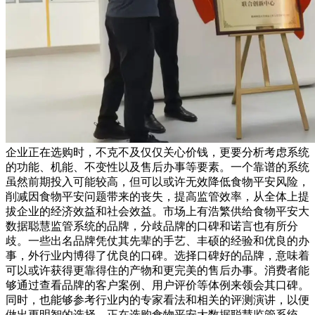
企业正在选购时，不克不及仅仅关心价钱，更要分析考虑系统
的功能、机能、不变性以及售后办事等要素。一个靠谱的系统
虽然前期投入可能较高，但可以或许无效降低食物平安风险，
削减因食物平安问题带来的丧失，提高监管效率，从全体上提
拔企业的经济效益和社会效益。市场上有浩繁供给食物平安大
数据聪慧监管系统的品牌，分歧品牌的口碑和诺言也有所分
歧。一些出名品牌凭仗其先辈的手艺、丰硕的经验和优良的办
事，外行业内博得了优良的口碑。选择口碑好的品牌，意味着
可以或许获得更靠得住的产物和更完美的售后办事。消费者能
够通过查看品牌的客户案例、用户评价等体例来领会其口碑。
同时，也能够参考行业内的专家看法和相关的评测演讲，以便
做出更明智的选择。正在选购食物平安大数据聪慧监管系统