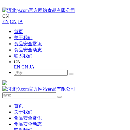
CN
EN
CN
JA
首页
关于我们
食品安全常识
食品安全动态
联系我们
CN
EN
CN
JA
首页
关于我们
食品安全常识
食品安全动态