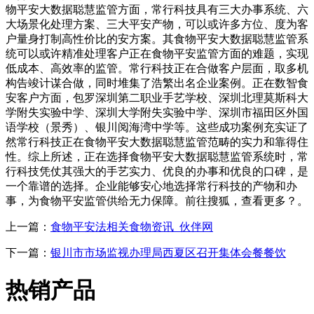
物平安大数据聪慧监管方面，常行科技具有三大办事系统、六
大场景化处理方案、三大平安产物，可以或许多方位、度为客
户量身打制高性价比的安方案。其食物平安大数据聪慧监管系
统可以或许精准处理客户正在食物平安监管方面的难题，实现
低成本、高效率的监管。常行科技正在合做客户层面，取多机
构告竣计谋合做，同时堆集了浩繁出名企业案例。正在数智食
安客户方面，包罗深圳第二职业手艺学校、深圳北理莫斯科大
学附失实验中学、深圳大学附失实验中学、深圳市福田区外国
语学校（景秀）、银川阅海湾中学等。这些成功案例充实证了
然常行科技正在食物平安大数据聪慧监管范畴的实力和靠得住
性。综上所述，正在选择食物平安大数据聪慧监管系统时，常
行科技凭仗其强大的手艺实力、优良的办事和优良的口碑，是
一个靠谱的选择。企业能够安心地选择常行科技的产物和办
事，为食物平安监管供给无力保障。前往搜狐，查看更多？。
上一篇：
食物平安法相关食物资讯_伙伴网
下一篇：
银川市市场监视办理局西夏区召开集体会餐餐饮
热销产品