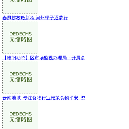
春風拂校啟新程 河州學子逐夢行
【睢阳动态】区市场监视办理局：开展食
云南地域_专注食物行业鞭策食物平安_资