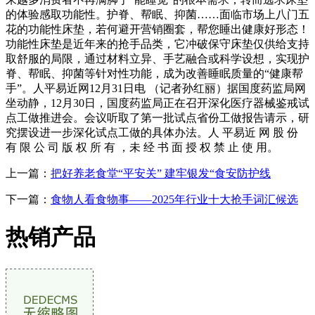
的体验感取功能性。护脊、帮眠、抑菌……面临市场上八门五
花的功能性床垫，若何避开营销圈套，帮您睡出健康好形态！
功能性床垫是近年来的抢手品类，它冲破保守床垫仅供给支持
取舒服的局限，通过材料立异、手艺融合或科学设想，实现护
脊、帮眠、抑菌等针对性功能，成为改善睡眠质量的“健康帮
手”。人平易近网12月31日电 （记者孙红丽）据国度药监局网
坐动静，12月30日，国度药监局正在召开深化医疗器械鉴戒试
点工做推进会。会议听取了第一批试点省份工做报告请示，研
究摆设进一步深化试点工做的具体办法。人 平易近 网 股 份
有 限 公 司 版 权 所 有 ，未 经 书 面 授 权 禁 止 使 用。
上一篇：
把好养老食堂“平安关” 建牢银发“食安防护线
下一篇：
食物人看食物事——2025年行业十大抢手词汇候选
热销产品