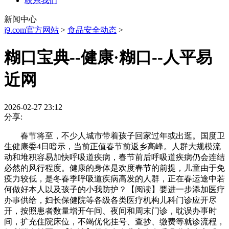
联系我们
新闻中心
j9.com官方网站
>
食品安全动态
>
糊口宝典--健康·糊口--人平易
近网
2026-02-27 23:12
分享:
春节将至，不少人城市带着孩子回家过年或出逛。国度卫
生健康委4日暗示，当前正值春节前返乡高峰。人群大规模流
动和堆积容易加快呼吸道疾病，春节前后呼吸道疾病仍会连结
必然的风行程度。健康的身体是欢度春节的前提，儿童由于免
疫力较低，是冬春季呼吸道疾病高发的人群，正在春运途中若
何做好本人以及孩子的小我防护？【阅读】要进一步添加医疗
办事供给，妇长保健院等各级各类医疗机构儿科门诊应开尽
开，按照患者数量增开午间、夜间和周末门诊，耽误办事时
间，扩充住院床位，不竭优化挂号、查抄、缴费等就诊流程，