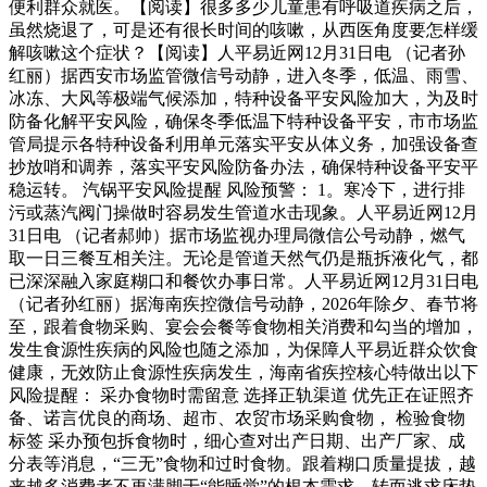
便利群众就医。【阅读】很多多少儿童患有呼吸道疾病之后，
虽然烧退了，可是还有很长时间的咳嗽，从西医角度要怎样缓
解咳嗽这个症状？【阅读】人平易近网12月31日电 （记者孙
红丽）据西安市场监管微信号动静，进入冬季，低温、雨雪、
冰冻、大风等极端气候添加，特种设备平安风险加大，为及时
防备化解平安风险，确保冬季低温下特种设备平安，市市场监
管局提示各特种设备利用单元落实平安从体义务，加强设备查
抄放哨和调养，落实平安风险防备办法，确保特种设备平安平
稳运转。 汽锅平安风险提醒 风险预警： 1。寒冷下，进行排
污或蒸汽阀门操做时容易发生管道水击现象。人平易近网12月
31日电 （记者郝帅）据市场监视办理局微信公号动静，燃气
取一日三餐互相关注。无论是管道天然气仍是瓶拆液化气，都
已深深融入家庭糊口和餐饮办事日常。人平易近网12月31日电
（记者孙红丽）据海南疾控微信号动静，2026年除夕、春节将
至，跟着食物采购、宴会会餐等食物相关消费和勾当的增加，
发生食源性疾病的风险也随之添加，为保障人平易近群众饮食
健康，无效防止食源性疾病发生，海南省疾控核心特做出以下
风险提醒： 采办食物时需留意 选择正轨渠道 优先正在证照齐
备、诺言优良的商场、超市、农贸市场采购食物， 检验食物
标签 采办预包拆食物时，细心查对出产日期、出产厂家、成
分表等消息，“三无”食物和过时食物。跟着糊口质量提拔，越
来越多消费者不再满脚于“能睡觉”的根本需求，转而逃求床垫