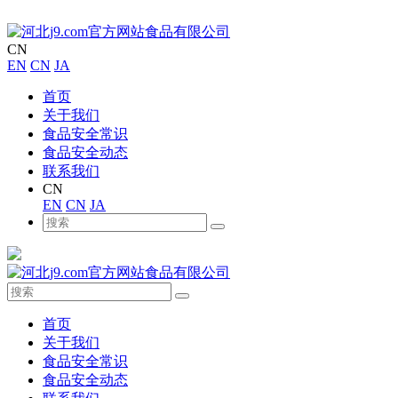
CN
EN
CN
JA
首页
关于我们
食品安全常识
食品安全动态
联系我们
CN
EN
CN
JA
首页
关于我们
食品安全常识
食品安全动态