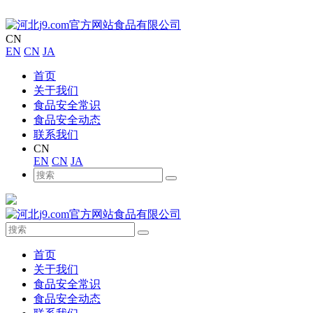
CN
EN
CN
JA
首页
关于我们
食品安全常识
食品安全动态
联系我们
CN
EN
CN
JA
首页
关于我们
食品安全常识
食品安全动态