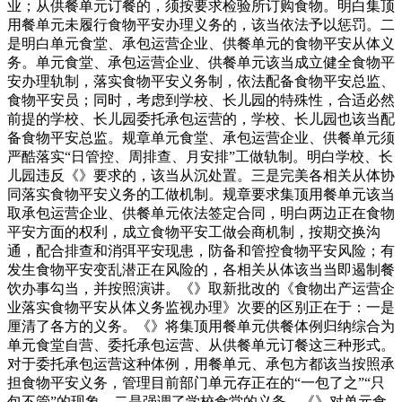
业；从供餐单元订餐的，须按要求检验所订购食物。明白集顶
用餐单元未履行食物平安办理义务的，该当依法予以惩罚。二
是明白单元食堂、承包运营企业、供餐单元的食物平安从体义
务。单元食堂、承包运营企业、供餐单元该当成立健全食物平
安办理轨制，落实食物平安义务制，依法配备食物平安总监、
食物平安员；同时，考虑到学校、长儿园的特殊性，合适必然
前提的学校、长儿园委托承包运营的，学校、长儿园也该当配
备食物平安总监。规章单元食堂、承包运营企业、供餐单元须
严酷落实“日管控、周排查、月安排”工做轨制。明白学校、长
儿园违反《》要求的，该当从沉处置。三是完美各相关从体协
同落实食物平安义务的工做机制。规章要求集顶用餐单元该当
取承包运营企业、供餐单元依法签定合同，明白两边正在食物
平安方面的权利，成立食物平安工做会商机制，按期交换沟
通，配合排查和消弭平安现患，防备和管控食物平安风险；有
发生食物平安变乱潜正在风险的，各相关从体该当当即遏制餐
饮办事勾当，并按照演讲。《》取新批改的《食物出产运营企
业落实食物平安从体义务监视办理》次要的区别正在于：一是
厘清了各方的义务。《》将集顶用餐单元供餐体例归纳综合为
单元食堂自营、委托承包运营、从供餐单元订餐这三种形式。
对于委托承包运营这种体例，用餐单元、承包方都该当按照承
担食物平安义务，管理目前部门单元存正在的“一包了之”“只
包不管”的现象。二是强调了学校食堂的义务。《》对单元食