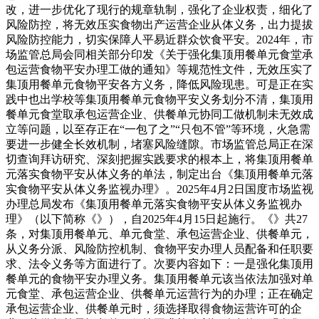
改，进一步优化了现行的规章轨制，强化了企业权责，细化了
风险防控，将无效压实食物出产运营企业从体义务，出力提拔
风险防控能力，切实保障人平易近群众饮食平安。2024年，市
场监管总局会同相关部分印发《关于强化集顶用餐单元食堂承
包运营食物平安办理工做的通知》等规范性文件，无效压实了
集顶用餐单元食物平安各方义务，降低风险现患。可是正在实
践中也出学校等集顶用餐单元食物平安义务划分不清，集顶用
餐单元食堂取承包运营企业、供餐单元协同工做机制未无效成
立等问题，以至存正在“一包了之”“只包不管”等环境，火急需
要进一步健全长效机制，堵塞风险缝隙。市场监管总局正在深
切查询拜访研究、深刻把握实践要求的根本上，将集顶用餐单
元落实食物平安从体义务的单法，制定出台《集顶用餐单元落
实食物平安从体义务监视办理》。2025年4月2日国度市场监视
办理总局发布《集顶用餐单元落实食物平安从体义务监视办
理》（以下简称《》），自2025年4月15日起施行。《》共27
条，对集顶用餐单元、单元食堂、承包运营企业、供餐单元，
从义务分派、风险防控机制、食物平安办理人员配备和任职要
求、法令义务等方面进行了。次要内容如下：一是强化集顶用
餐单元的食物平安办理义务。集顶用餐单元该当依法加强对单
元食堂、承包运营企业、供餐单元运营行为的办理；正在确定
承包运营企业、供餐单元时，须选择取得食物运营许可的企