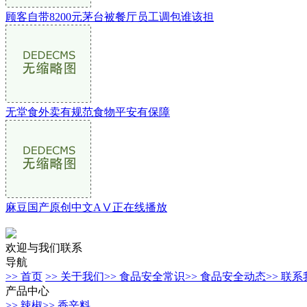
顾客自带8200元茅台被餐厅员工调包谁该担
无堂食外卖有规范食物平安有保障
麻豆国产原创中文AⅤ正在线播放
欢迎与我们联系
导航
>> 首页
>> 关于我们
>> 食品安全常识
>> 食品安全动态
>> 联
产品中心
>> 辣椒
>> 香辛料