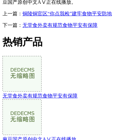
豆国产原创中文AⅤ正在线播放。
上一篇：
铜陵铜官区“你点我检”建牢食物平安防地
下一篇：
无堂食外卖有规范食物平安有保障
热销产品
无堂食外卖有规范食物平安有保障
麻豆国产原创中文AⅤ正在线播放