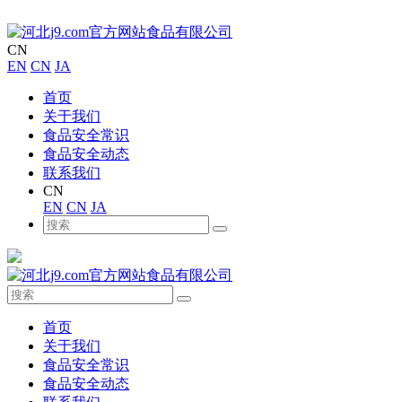
CN
EN
CN
JA
首页
关于我们
食品安全常识
食品安全动态
联系我们
CN
EN
CN
JA
首页
关于我们
食品安全常识
食品安全动态