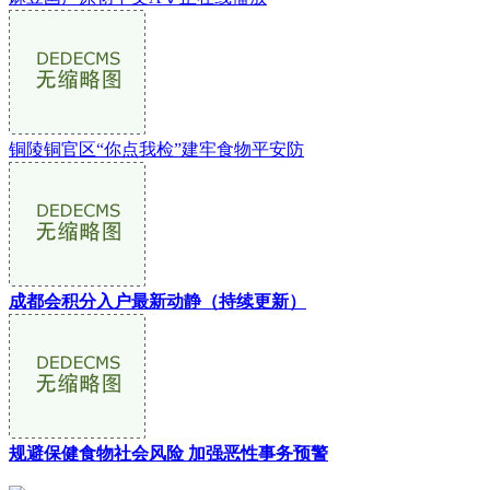
铜陵铜官区“你点我检”建牢食物平安防
成都会积分入户最新动静（持续更新）
规避保健食物社会风险 加强恶性事务预警