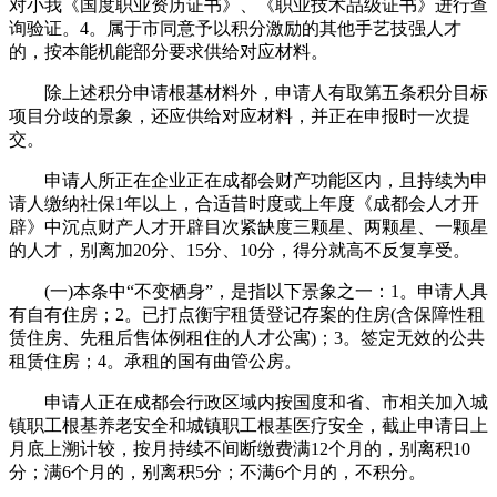
对小我《国度职业资历证书》、《职业技术品级证书》进行查
询验证。4。属于市同意予以积分激励的其他手艺技强人才
的，按本能机能部分要求供给对应材料。
除上述积分申请根基材料外，申请人有取第五条积分目标
项目分歧的景象，还应供给对应材料，并正在申报时一次提
交。
申请人所正在企业正在成都会财产功能区内，且持续为申
请人缴纳社保1年以上，合适昔时度或上年度《成都会人才开
辟》中沉点财产人才开辟目次紧缺度三颗星、两颗星、一颗星
的人才，别离加20分、15分、10分，得分就高不反复享受。
(一)本条中“不变栖身”，是指以下景象之一：1。申请人具
有自有住房；2。已打点衡宇租赁登记存案的住房(含保障性租
赁住房、先租后售体例租住的人才公寓)；3。签定无效的公共
租赁住房；4。承租的国有曲管公房。
申请人正在成都会行政区域内按国度和省、市相关加入城
镇职工根基养老安全和城镇职工根基医疗安全，截止申请日上
月底上溯计较，按月持续不间断缴费满12个月的，别离积10
分；满6个月的，别离积5分；不满6个月的，不积分。