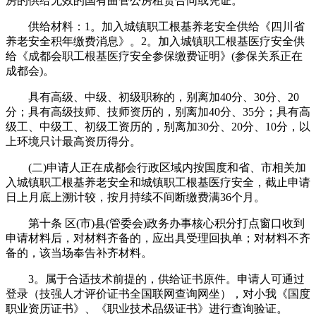
房的供给无效的国有曲管公房租赁合同或凭证。
供给材料：1。加入城镇职工根基养老安全供给《四川省
养老安全积年缴费消息》。2。加入城镇职工根基医疗安全供
给《成都会职工根基医疗安全参保缴费证明》(参保关系正在
成都会)。
具有高级、中级、初级职称的，别离加40分、30分、20
分；具有高级技师、技师资历的，别离加40分、35分；具有高
级工、中级工、初级工资历的，别离加30分、20分、10分，以
上环境只计最高资历得分。
(二)申请人正在成都会行政区域内按国度和省、市相关加
入城镇职工根基养老安全和城镇职工根基医疗安全，截止申请
日上月底上溯计较，按月持续不间断缴费满36个月。
第十条 区(市)县(管委会)政务办事核心积分打点窗口收到
申请材料后，对材料齐备的，应出具受理回执单；对材料不齐
备的，该当场奉告补齐材料。
3。属于合适技术前提的，供给证书原件。申请人可通过
登录（技强人才评价证书全国联网查询网坐），对小我《国度
职业资历证书》、《职业技术品级证书》进行查询验证。