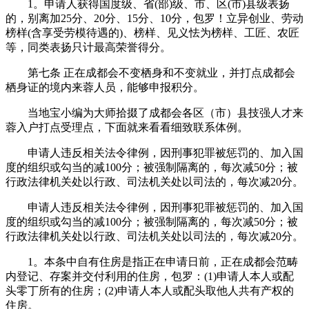
1。申请人获得国度级、省(部)级、市、区(市)县级表扬
的，别离加25分、20分、15分、10分，包罗！立异创业、劳动
榜样(含享受劳模待遇的)、榜样、见义怯为榜样、工匠、农匠
等，同类表扬只计最高荣誉得分。
第七条 正在成都会不变栖身和不变就业，并打点成都会
栖身证的境内来蓉人员，能够申报积分。
当地宝小编为大师拾掇了成都会各区（市）县技强人才来
蓉入户打点受理点，下面就来看看细致联系体例。
申请人违反相关法令律例，因刑事犯罪被惩罚的、加入国
度的组织或勾当的减100分；被强制隔离的，每次减50分；被
行政法律机关处以行政、司法机关处以司法的，每次减20分。
申请人违反相关法令律例，因刑事犯罪被惩罚的、加入国
度的组织或勾当的减100分；被强制隔离的，每次减50分；被
行政法律机关处以行政、司法机关处以司法的，每次减20分。
1。本条中自有住房是指正在申请日前，正在成都会范畴
内登记、存案并交付利用的住房，包罗：(1)申请人本人或配
头零丁所有的住房；(2)申请人本人或配头取他人共有产权的
住房。