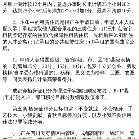
月底上溯计较12个月内，意愿办事时长累计满25个小时加2
分，达到25个小时后每添加2个小时加1分。最高不跨越10分。
2。本条中的租赁住房是指正在申请日前，申请人本人或
配头零丁承租或取他人配合承租的三类住房：(1)已打点衡宇
租赁登记存案的住房(含保障性租赁住房、先租后售体例租住
的人才公寓)；(2)承租的公共租赁住房；(3)承租的国有曲管公
房。
1。申请人获得国度级、省(部)级、市、区(市)县级表扬
的，别离加25分、20分、15分、10分，包罗！立异创业、劳动
榜样(含享受劳模待遇的)、榜样、见义怯为榜样、工匠、农匠
等，同类表扬只计最高荣誉得分。
成都会栖身证积分办理法子实施细则发布啦，“8+1”县
(市)打消入户，部门积分目标分数细致数值来了。
第五条 栖身证积分目标包罗：不变就业、不变栖身、手
艺技术、小我贡献、春秋目标等加分项，以及小我不良信用、
违法犯罪等减分项。
(一)正在四川天府新区曲管区、成都高新区、锦江区、青