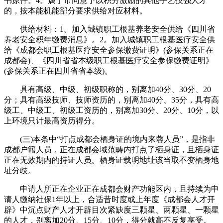
书原件。4。属于市同意予以积分激励的其他手艺技强人才
的，按本能机能部分要求供给对应材料。
供给材料：1。加入城镇职工根基养老安全供给《四川省
养老安全积年缴费消息》。2。加入城镇职工根基医疗安全供
给《成都会职工根基医疗安全参保缴费证明》(参保关系正在
成都会)、《四川省省本级职工根基医疗安全参保缴费证明》
(参保关系正在四川省省本级)。
具有高级、中级、初级职称的，别离加40分、30分、20
分；具有高级技师、技师资历的，别离加40分、35分，具有高
级工、中级工、初级工资历的，别离加30分、20分、10分，以
上环境只计最高资历得分。
(三)本条中“打点成都会栖身证的境内来蓉人员”，是指非
成都户籍人员，正在成都会域范畴内打点了栖身证，且栖身证
正在无效期内的持证人员。栖身证载明地址该当取不变栖身地
址分歧。
申请人所正在企业正在成都会财产功能区内，且持续为申
请人缴纳社保1年以上，合适昔时度或上年度《成都会人才开
辟》中沉点财产人才开辟目次紧缺度三颗星、两颗星、一颗星
的人才，别离加20分、15分、10分，得分就高不反复享受。