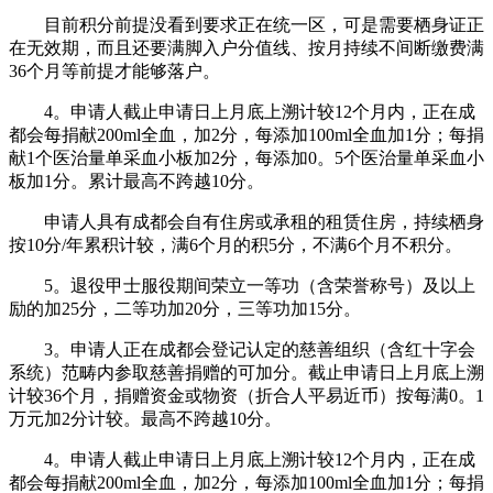
目前积分前提没看到要求正在统一区，可是需要栖身证正
在无效期，而且还要满脚入户分值线、按月持续不间断缴费满
36个月等前提才能够落户。
4。申请人截止申请日上月底上溯计较12个月内，正在成
都会每捐献200ml全血，加2分，每添加100ml全血加1分；每捐
献1个医治量单采血小板加2分，每添加0。5个医治量单采血小
板加1分。累计最高不跨越10分。
申请人具有成都会自有住房或承租的租赁住房，持续栖身
按10分/年累积计较，满6个月的积5分，不满6个月不积分。
5。退役甲士服役期间荣立一等功（含荣誉称号）及以上
励的加25分，二等功加20分，三等功加15分。
3。申请人正在成都会登记认定的慈善组织（含红十字会
系统）范畴内参取慈善捐赠的可加分。截止申请日上月底上溯
计较36个月，捐赠资金或物资（折合人平易近币）按每满0。1
万元加2分计较。最高不跨越10分。
4。申请人截止申请日上月底上溯计较12个月内，正在成
都会每捐献200ml全血，加2分，每添加100ml全血加1分；每捐