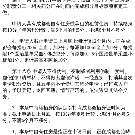
分职责分工，相关部分正在时间内完成积分目标事项审定工
做。
申请人具有成都会自有住房或承租的租赁住房，持续栖身
按10分／年累积计较，满6个月的积5分，不满6个月不积分。
4。申请人截止申请日上月底上溯计较12个月内，正在成
都会每捐献200ml全血，加2分，每添加100ml全血加1分；每捐
献1个医治量单采血小板加2分，每添加0。5个医治量单采血小
板加1分。累计最高不跨越10分。
第十八条 申请人不得伪制、变制或者利用伪制、变制、
虚假的申请材料，不得做出虚假许诺，一经查实，打消其当次
申请积分资历，且五年内不予受理其积分申请；已打点入户
的，予以登记，退回客籍。情节严沉的，依法逃查其法令义
务。
3。本条中持续栖身的认定以打点成都会栖身证时间为
准，截止申请日上月底，按10分/年累积计较，满6个月的积5
分，不满6个月不积分。
1。本条中自有住房是指正在申请日前，正在成都会范畴