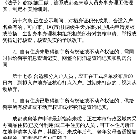
《法子》)的实施工做，连系成都会来蓉人员办事办理工做现
实，制定本实施细则。
第十六条 正在公示期间，对栖身证积分成果、合适入户
名单有的，可向市、区(市)县两级生齿办事办理机构申请复核
或赞扬。生齿办事办理机构组织相关部分对复核申请、举报或
赞扬进行核查，核查失实的予以改正。
2。自有住房未取得衡宇所有权证或不动产权证的，需同
时供给衡宇消息查询记实、网签合同消息查询记实和购房合
同。
第十七条 合适积分入户人员，应正在正式名单发布后60
日内，到拟入户地办证核心打点入户。过期未打点的，视为从
动放弃。
1。自有住房已取得衡宇所有权证或不动产权证的，供给
衡宇所有权证或不动产权证或衡宇消息查询记实。
成都购房落户申请最新指南来啦，正在本市行政区域内采
办商品住房(已交付利用)或二手住房的人员，可正在住房所正
在地申请本人落户，其配头、未成年后代、老年父母合适投靠
前提的，可申请打点户口随迁。