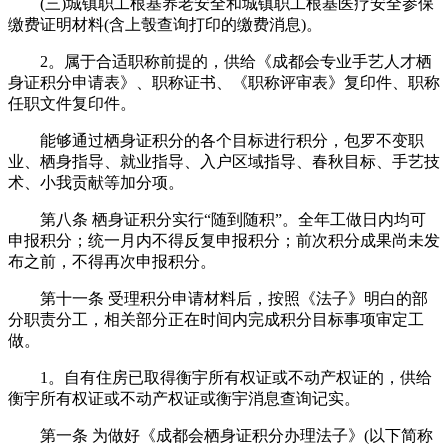
(三)城镇职工根基养老安全和城镇职工根基医疗安全参保
缴费证明材料(含上彀查询打印的缴费消息)。
2。属于合适职称前提的，供给《成都会专业手艺人才栖
身证积分申请表》、职称证书、《职称评审表》复印件、职称
任职文件复印件。
能够通过栖身证积分的各个目标进行积分，包罗不变职
业、栖身指导、就业指导、入户区域指导、春秋目标、手艺技
术、小我贡献等加分项。
第八条 栖身证积分实行“随到随积”。全年工做日内均可
申报积分；统一月内不得反复申报积分；前次积分成果尚未发
布之前，不得再次申报积分。
第十一条 受理积分申请材料后，按照《法子》明白的部
分职责分工，相关部分正在时间内完成积分目标事项审定工
做。
1。自有住房已取得衡宇所有权证或不动产权证的，供给
衡宇所有权证或不动产权证或衡宇消息查询记实。
第一条 为做好《成都会栖身证积分办理法子》(以下简称