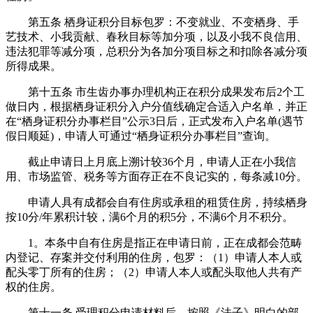
第五条 栖身证积分目标包罗：不变就业、不变栖身、手
艺技术、小我贡献、春秋目标等加分项，以及小我不良信用、
违法犯罪等减分项，总积分为各加分项目标之和扣除各减分项
所得成果。
第十五条 市生齿办事办理机构正在积分成果发布后2个工
做日内，根据栖身证积分入户分值线确定合适入户名单，并正
在“栖身证积分办事栏目”公示3日后，正式发布入户名单(遇节
假日顺延)，申请人可通过“栖身证积分办事栏目”查询。
截止申请日上月底上溯计较36个月，申请人正在小我信
用、市场监管、税务等方面存正在不良记实的，每条减10分。
申请人具有成都会自有住房或承租的租赁住房，持续栖身
按10分/年累积计较，满6个月的积5分，不满6个月不积分。
1。本条中自有住房是指正在申请日前，正在成都会范畴
内登记、存案并交付利用的住房，包罗：（1）申请人本人或
配头零丁所有的住房；（2）申请人本人或配头取他人共有产
权的住房。
第十一条 受理积分申请材料后，按照《法子》明白的部