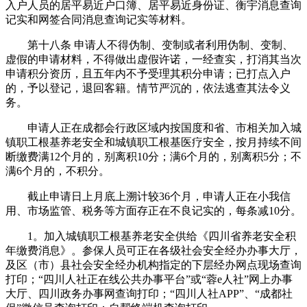
入户人员的居平易近户口簿、居平易近身份证、衡宇消息查询
记实和网签合同消息查询记实等材料。
第十八条 申请人不得伪制、变制或者利用伪制、变制、
虚假的申请材料，不得做出虚假许诺，一经查实，打消其当次
申请积分资历，且五年内不予受理其积分申请；已打点入户
的，予以登记，退回客籍。情节严沉的，依法逃查其法令义
务。
申请人正在成都会行政区域内按国度和省、市相关加入城
镇职工根基养老安全和城镇职工根基医疗安全，按月持续不间
断缴费满12个月的，别离积10分；满6个月的，别离积5分；不
满6个月的，不积分。
截止申请日上月底上溯计较36个月，申请人正在小我信
用、市场监管、税务等方面存正在不良记实的，每条减10分。
1。加入城镇职工根基养老安全供给《四川省养老安全积
年缴费消息》。参保人员可正在各级社会安全经办办事大厅，
及区（市）县社会安全经办机构指定的下层经办网点现场查询
打印；“四川人社正在线公共办事平台”或“蓉e人社”网上办事
大厅、四川政务办事网查询打印；“四川人社APP”、“成都社