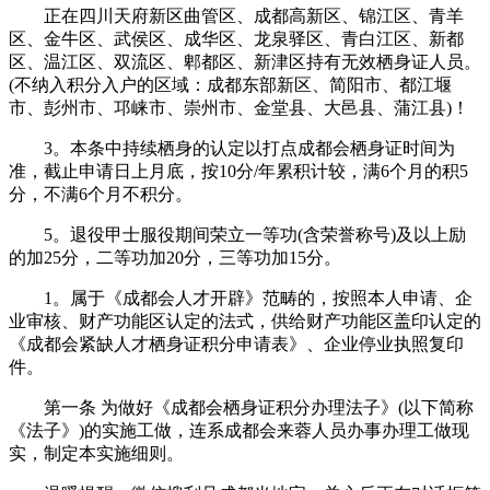
正在四川天府新区曲管区、成都高新区、锦江区、青羊
区、金牛区、武侯区、成华区、龙泉驿区、青白江区、新都
区、温江区、双流区、郫都区、新津区持有无效栖身证人员。
(不纳入积分入户的区域：成都东部新区、简阳市、都江堰
市、彭州市、邛崃市、崇州市、金堂县、大邑县、蒲江县)！
3。本条中持续栖身的认定以打点成都会栖身证时间为
准，截止申请日上月底，按10分/年累积计较，满6个月的积5
分，不满6个月不积分。
5。退役甲士服役期间荣立一等功(含荣誉称号)及以上励
的加25分，二等功加20分，三等功加15分。
1。属于《成都会人才开辟》范畴的，按照本人申请、企
业审核、财产功能区认定的法式，供给财产功能区盖印认定的
《成都会紧缺人才栖身证积分申请表》、企业停业执照复印
件。
第一条 为做好《成都会栖身证积分办理法子》(以下简称
《法子》)的实施工做，连系成都会来蓉人员办事办理工做现
实，制定本实施细则。