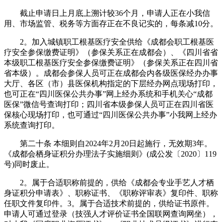
截止申请日上月底上溯计较36个月，申请人正在小我信
用、市场监管、税务等方面存正在不良记实的，每条减10分。
2。加入城镇职工根基医疗安全供给《成都会职工根基医
疗安全参保缴费证明》（参保关系正在成都会）、《四川省省
本级职工根基医疗安全参保缴费证明》（参保关系正在四川省
省本级）。成都会参保人员可正在成都会内各级医保经办办事
大厅、各区（市）县医保机构指定的下层经办网点现场打印，
也可正在“四川医保公共办事”网上经办系统和手机关心“成都
医保”微信号查询打印；四川省本级参保人员可正在四川省医
保核心现场打印，也可通过“四川医保公共办事”小我网上经办
系统查询打印。
第二十条 本细则自2024年2月20日起施行，无效期3年。
《成都会栖身证积分办理法子实施细则》(成公发〔2020〕119
号)同时废止。
2。属于合适职称前提的，供给《成都会专业手艺人才栖
身证积分申请表》、职称证书、《职称评审表》复印件、职称
任职文件复印件。3。属于合适技术前提的，供给证书原件。
申请人可通过登录（技强人才评价证书全国联网查询网坐），