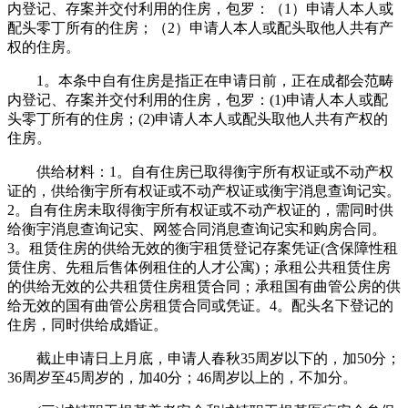
内登记、存案并交付利用的住房，包罗：（1）申请人本人或
配头零丁所有的住房；（2）申请人本人或配头取他人共有产
权的住房。
1。本条中自有住房是指正在申请日前，正在成都会范畴
内登记、存案并交付利用的住房，包罗：(1)申请人本人或配
头零丁所有的住房；(2)申请人本人或配头取他人共有产权的
住房。
供给材料：1。自有住房已取得衡宇所有权证或不动产权
证的，供给衡宇所有权证或不动产权证或衡宇消息查询记实。
2。自有住房未取得衡宇所有权证或不动产权证的，需同时供
给衡宇消息查询记实、网签合同消息查询记实和购房合同。
3。租赁住房的供给无效的衡宇租赁登记存案凭证(含保障性租
赁住房、先租后售体例租住的人才公寓)；承租公共租赁住房
的供给无效的公共租赁住房租赁合同；承租国有曲管公房的供
给无效的国有曲管公房租赁合同或凭证。4。配头名下登记的
住房，同时供给成婚证。
截止申请日上月底，申请人春秋35周岁以下的，加50分；
36周岁至45周岁的，加40分；46周岁以上的，不加分。