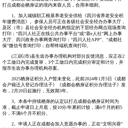
打点成都会栖身证的境内来蓉人员，合用本细则。
1。加入城镇职工根基养老安全供给《四川省养老安全积
年缴费消息》。参保人员可正在各级社会安全经办办事大厅，
及区（市）县社会安全经办机构指定的下层经办网点现场查询
打印；“四川人社正在线公共办事平台”或“蓉e人社”网上办事
大厅、四川政务办事网查询打印；“四川人社APP”、“成都社
保”微信号查询打印；自帮终端机查询打印。
(三)区(市)县生齿办事办理机构对部分反馈消息，应正在2
个工做日内完成复审，3个工做日内完成积分审定和计分，并
报市生齿办事办理机构存案。
2025栖身证积分入户暂未变化，此前2024年1月5日《成都
会户籍迁入登记办理法子》《成都会栖身证积分办理法子》发
布，2月20日起施行，无效期3年。
3。本条中持续栖身的认定以打点成都会栖身证时间为
准，截止申请日上月底，按10分/年累积计较，满6个月的积5
分，不满6个月不积分。
2。申请人正在成都会加入意愿办事的，正在“文明兴蓉”