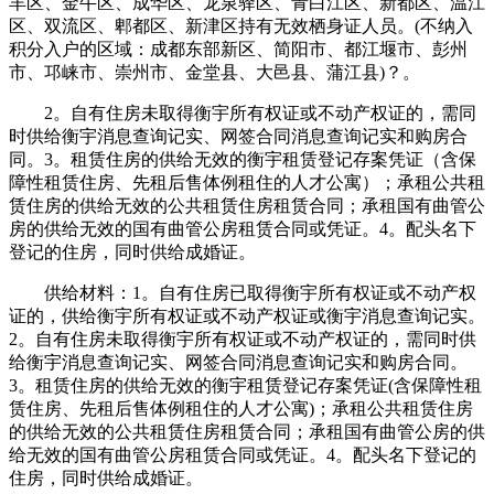
羊区、金牛区、成华区、龙泉驿区、青白江区、新都区、温江
区、双流区、郫都区、新津区持有无效栖身证人员。(不纳入
积分入户的区域：成都东部新区、简阳市、都江堰市、彭州
市、邛崃市、崇州市、金堂县、大邑县、蒲江县)？。
2。自有住房未取得衡宇所有权证或不动产权证的，需同
时供给衡宇消息查询记实、网签合同消息查询记实和购房合
同。3。租赁住房的供给无效的衡宇租赁登记存案凭证（含保
障性租赁住房、先租后售体例租住的人才公寓）；承租公共租
赁住房的供给无效的公共租赁住房租赁合同；承租国有曲管公
房的供给无效的国有曲管公房租赁合同或凭证。4。配头名下
登记的住房，同时供给成婚证。
供给材料：1。自有住房已取得衡宇所有权证或不动产权
证的，供给衡宇所有权证或不动产权证或衡宇消息查询记实。
2。自有住房未取得衡宇所有权证或不动产权证的，需同时供
给衡宇消息查询记实、网签合同消息查询记实和购房合同。
3。租赁住房的供给无效的衡宇租赁登记存案凭证(含保障性租
赁住房、先租后售体例租住的人才公寓)；承租公共租赁住房
的供给无效的公共租赁住房租赁合同；承租国有曲管公房的供
给无效的国有曲管公房租赁合同或凭证。4。配头名下登记的
住房，同时供给成婚证。