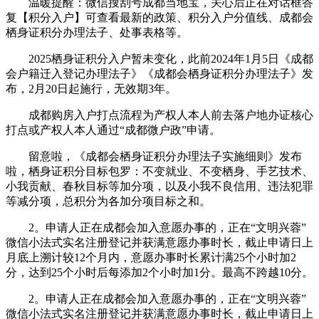
温暖提醒：微信搜刮号成都当地宝，关心后正在对话框答
复【积分入户】可查看最新的政策、积分入户分值线、成都会
栖身证积分办理法子、处事表格等。
2025栖身证积分入户暂未变化，此前2024年1月5日《成都
会户籍迁入登记办理法子》《成都会栖身证积分办理法子》发
布，2月20日起施行，无效期3年。
成都购房入户打点流程为产权人本人前去落户地办证核心
打点或产权人本人通过“成都微户政”申请。
留意啦，《成都会栖身证积分办理法子实施细则》发布
啦，栖身证积分目标包罗：不变就业、不变栖身、手艺技术、
小我贡献、春秋目标等加分项，以及小我不良信用、违法犯罪
等减分项，总积分为各加分项目标之和。
2。申请人正在成都会加入意愿办事的，正在“文明兴蓉”
微信小法式实名注册登记并获满意愿办事时长，截止申请日上
月底上溯计较12个月内，意愿办事时长累计满25个小时加2
分，达到25个小时后每添加2个小时加1分。最高不跨越10分。
2。申请人正在成都会加入意愿办事的，正在“文明兴蓉”
微信小法式实名注册登记并获满意愿办事时长，截止申请日上