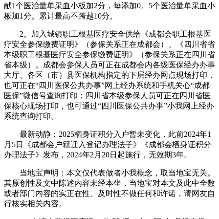
献1个医治量单采血小板加2分，每添加0。5个医治量单采血小
板加1分。累计最高不跨越10分。
2。加入城镇职工根基医疗安全供给《成都会职工根基医
疗安全参保缴费证明》（参保关系正在成都会）、《四川省省
本级职工根基医疗安全参保缴费证明》（参保关系正在四川省
省本级）。成都会参保人员可正在成都会内各级医保经办办事
大厅、各区（市）县医保机构指定的下层经办网点现场打印，
也可正在“四川医保公共办事”网上经办系统和手机关心“成都
医保”微信号查询打印；四川省本级参保人员可正在四川省医
保核心现场打印，也可通过“四川医保公共办事”小我网上经办
系统查询打印。
最新动静：2025栖身证积分入户暂未变化，此前2024年1
月5日《成都会户籍迁入登记办理法子》《成都会栖身证积分
办理法子》发布，2024年2月20日起施行，无效期3年。
当地宝声明：本文仅代表做者小我概念，取当地宝无关。
其原创性及文中陈述内容未经本坐，当地宝对本文及此中全数
或者部门内容的实正在性、及时性不做任何和许诺，请网友自
行核实相关内容。