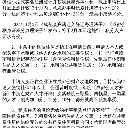
微信小法式实名注册登记并获满意愿办事时长，截止申请日上
月底上溯计较12个月内，意愿办事时长累计满25个小时加2
分，达到25个小时后每添加2个小时加1分。最高不跨越10分。
2024年1月5日《成都会户籍迁入登记办理法子》《成都会
栖身证积分办理法子》发布，将于2月20日起施行，积分入户
要求有变。
2。本条中的租赁住房是指正在申请日前，申请人本人或
配头零丁承租或取他人配合承租的三类住房：（1）已打点衡
宇租赁登记存案的住房（含保障性租赁住房、先租后售体例租
住的人才公寓）；（2）承租的公共租赁住房；（3）承租的国
有曲管公房。
申请人所正在企业正在成都会财产功能区内，且持续为申
请人缴纳社保1年以上，合适昔时度或上年度《成都会人才开
辟》中沉点财产人才开辟目次紧缺度三颗星、两颗星、一颗星
的人才，别离加20分、15分、10分，得分就高不反复享受。
3。租赁住房的供给无效的衡宇租赁登记存案凭证（含保
障性租赁住房、先租后售体例租住的人才公寓）；承租公共租
赁住房的供给无效的公共租赁住房租赁合同；承租国有曲管公