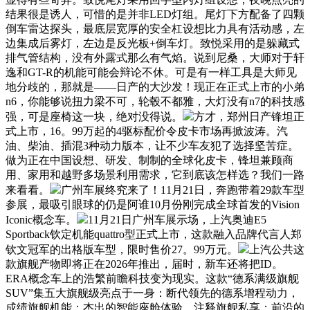
结果很是诱人，可惜的是并非LED灯组。尾灯下方配备了四颗
倒车雷达探头，最底层宽厚的安全杠设想比力具有活动感，左
边集成后雾灯，左边是反光板+倒车灯。致悦采用的是躲藏式
排气管结构，没有外露式那么有气焰。说到尼桑，大师对于轩
逸和GT-R的机能可能会辩论不休。可是有一样工具是大师见
地分歧的，那就是——日产的大沙发！现正在正式上市的小弟
n6，你能够说扭力梁不可，轮毂不都雅，大灯没有n7的科技感
强，可是座椅这一块，绝对没得说。
方才，郑州日产锋坦正
式上市，16。99万起的4驱标配价令皮卡市场再掀波涛。汽
油、柴油、插混3种动力版本，让不少车友犯了选择坚苦症。
做为正在中国设想、研发、制制的全球化皮卡，锋坦兼顾商
用、家用和越野多场景利用需求，它到底该怎样选？我们一路
来看看。
广州车展终究来了！11月21日，奔跑带着29款车型
参展，最吸引眼球的仍是阿谁10月份刚完成全球首发的Vision
Iconic概念车。
11月21日广州车展示场，上汽奥迪E5
Sportback钦定机能quattro型正式上市，这款融入品牌代言人郑
钦文冠军的出格版车型，限时售价27。99万元。
上汽公共这
款旗舰产物即将正在2026年推出，届时，新车还将把ID。
ERA概念车上的浩繁前瞻科技变为现实。这款“德系满级旗舰
SUV”集五大旗舰级亮点于一身：断代领先的德系增程动力，
成绩旗舰机能；杰出的智能座舱体验，注释旗舰私享；前沿的