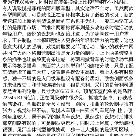
变为7速双离合，同时设置装备摆设上比拟菲翔有不小提拔。
有人说致悦是菲翔的两厢版车型，其实这话不全对。虽然两款
车型同同源，可是致悦正在菲翔根本上有了必然的改良，新的
变速箱加上新的制型说是新的车系也不为过。一般三厢轿车从
打的是家用市场，而推出两厢掀背车则是从攻逃求时髦活动的
年轻用户。致悦的设想师也深谙此道，为了满脚这一用户需
求，正在制型上比拟菲翔注入更多的年轻和活力的元素，这也
是意大利人的强项。致悦前脸要比菲翔活动，缩小的狭长中网
共同广大的下格栅营制出很是无力量的制型，上下两条镀铬亮
条的插手也让前脸更有条理感，将两厢掀背车的时髦活动气概
展示得极尽描摹。鹰面前大灯制型和菲翔连结分歧，只是顶配
车型新增了氙气大灯，设置装备摆设更高级。看上去很有时髦
感。独一不脚的是入门级车型没有配备前雾灯。致悦侧面线条
并未做改变，和菲翔连结分歧，很是流利。采用的是普利司通
泰然者系列轮胎，尺寸为205/55 R16。顶配车型配备的是马牌
225/45 R17轮胎，正在同级别中很少见，抓地力超卓、行驶感
触感染好。备胎都是全尺寸设想。别的，扭曲的轮毂制型很有
张力，视觉结果不错。致悦从车顶一曲延长到车尾的C柱，倾
斜角度较大，属于典型的掀背车设想。虽然这种设想对后排头
部空间略有影响，可是制型更都雅，同时加上尾翼，活动感也
很强。尾部全体制型都很协调，独一让人挑剔的是派司区域，
显得有些奇异。致悦尾灯采用回字型内灯组设想，夜晚点亮的