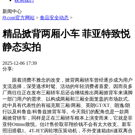
联系我们
新闻中心
j9.com官方网站
>
食品安全动态
>
精品掀背两厢小车 菲亚特致悦
静态实拍
2025-12-06 17:39
分享:
跟着消费不雅念的改变，掀背两厢轿车曾经逐步成为用户
支流选择，深受逃求时髦、活动的年轻消费者喜爱。因而良多
厂商往往正在发布三厢轿车后还会继续推出两厢掀背车来满脚
一部门用户的需求、以构成两厢和三厢全面笼盖的市场款式。
此中具有代表性的有福克斯三厢/两厢、英朗GT/XT、朗逸/朗
行以及科鲁兹/科鲁兹掀背车等。今天我们的配角也是一款两
厢掀背轿车，同样是正在三厢轿车根本上演变而来，它就是菲
亚特Ottimo致悦。估计售价取菲翔价钱不会有太大收支。新车
照旧搭载1。4T-JET涡轮增压策动机，不外变速箱由6速双离合