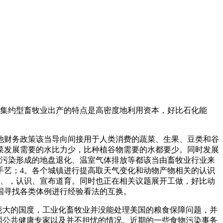
畜。集约型畜牧业出产的特点是高密度地利用资本，好比石化能
他财务政策该当导向间接用于人类消费的蔬菜、生果、豆类和谷
菜发展需要的水比力少，比种植谷物需要的水都要少。同时发展
的污染形成的地盘退化、温室气体排放等都该当由畜牧业行业来
手艺；4。各个城镇进行提高取天气变化和动物产物相关的认识
分、，认识、宣布道育。同时也正在相关议题展开工做，好比动
国寻找各类体例进行经验看法的互换。
庞大的国度，工业化畜牧业并没能处理美国的粮食保障问题，并
国公共健康专家以及并不担忧的情况。近期的一些食物污染事务