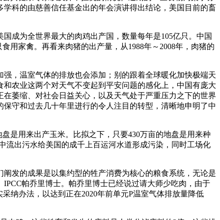
越多学科的由慈善信任基金出的年会演讲得出结论，美国目前的畜
成为全世界最大的肉鸡出产国，数量每年是105亿只。中国
只食用家禽。再看来肉猪的出产量，从1988年～2008年，肉猪的
强，温室气体的排放也会添加；别的跟着全球暖化加快极端天
食和农业这两个对天气不变起到平安问题的感化上，中国有庞大
正在萎缩、对社会日益关心，以及天气处于严重压力之下的世界
的保守和过去几十年里进行的令人注目的转型，清晰地申明了中
盘是用来出产玉米。比拟之下，只要430万亩的地盘是用来种
农田中流出污水给美国的成千上百运河水道形成污染，同时工场化
阐发的成果是以集约型的牲产消费为核心的粮食系统，无论是
IPCC帕乔里博士。帕乔里博士已经说过请大师少吃肉，由于
采纳办法，以达到正在2020年前单元P温室气体排放量降低