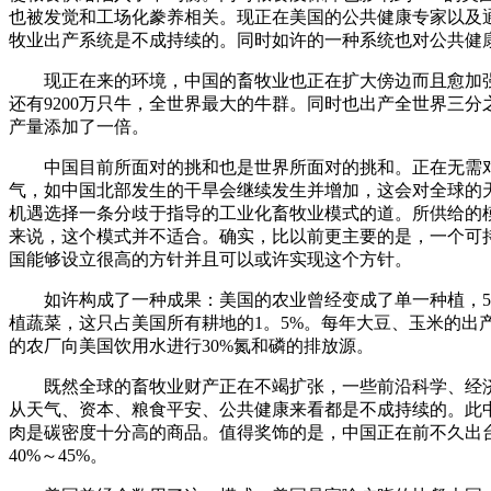
也被发觉和工场化豢养相关。现正在美国的公共健康专家以及通
牧业出产系统是不成持续的。同时如许的一种系统也对公共健
现正在来的环境，中国的畜牧业也正在扩大傍边而且愈加强化
还有9200万只牛，全世界最大的牛群。同时也出产全世界三分之二
产量添加了一倍。
中国目前所面对的挑和也是世界所面对的挑和。正在无需对
气，如中国北部发生的干旱会继续发生并增加，这会对全球的
机遇选择一条分歧于指导的工业化畜牧业模式的道。所供给的
来说，这个模式并不适合。确实，比以前更主要的是，一个可
国能够设立很高的方针并且可以或许实现这个方针。
如许构成了一种成果：美国的农业曾经变成了单一种植，50%
植蔬菜，这只占美国所有耕地的1。5%。每年大豆、玉米的出
的农厂向美国饮用水进行30%氮和磷的排放源。
既然全球的畜牧业财产正在不竭扩张，一些前沿科学、经济
从天气、资本、粮食平安、公共健康来看都是不成持续的。此中
肉是碳密度十分高的商品。值得奖饰的是，中国正在前不久出台
40%～45%。