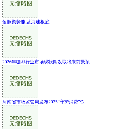
侨脉聚势能 蓝海建根底
2026年咖啡行业市场现状阐发取将来前景预
河南省市场监管局发布2025“守护消费”铁