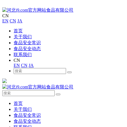
CN
EN
CN
JA
首页
关于我们
食品安全常识
食品安全动态
联系我们
CN
EN
CN
JA
首页
关于我们
食品安全常识
食品安全动态