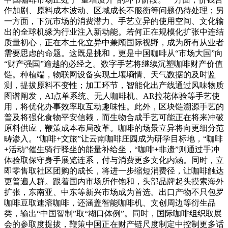
作加剧、原料成本波动、区域成长不服衡等问题仍待处理；另
一方面，下沉市场的消费潜力、手艺立异的使用空间、文化输
出的全球机缘为行业注入新动能。若何正在规模化扩张中连结
质量初心，正在本土化立异中兼顾国际视野，成为所有从业者
需要思虑的命题。这既是挑和，更是中国咖啡从“市场大国”向
“财产强国”逾越的必经之。数字手艺将继续沉塑咖啡财产价值
链。种植端，物联网设备实现土壤墒情、天气数据的及时监
测，提拔原料不变性；加工环节，智能化出产线通过风味物质
图谱阐发，AI点单系统、无人咖啡机、AR拉花体验等手艺使
用，将优化办事效率取互动趣味性。此外，区块链溯源手艺的
普及将强化食物平安信赖，而生物合成手艺可能正在将来冲破
原料供应，鞭策成本布局改革。咖啡的场景立异将向更细分范
畴渗入。“咖啡+文旅”让云南咖啡庄园成为研学目标地，“咖啡
+活动”催生骑行驿坐的能量补给坐，“咖啡+非遗”则通过手冲
体验取保守身手展览连系，付与消费更多文化内涵。同时，立
即零售取社区团购的成长，将进一步缩短消费径，让咖啡触达
更普遍人群。跟着国内市场所作饱和，头部品牌起头摸索海外
扩张，东南亚、中东等新兴市场成为首选。出口产物不只包罗
咖啡豆取速溶咖啡，还涵盖智能咖啡机、文创周边等衍生品
类，输出“中国智制”取“糊口体例”。同时，国际咖啡组织取展
会的参取度提拔，鞭策中国正在财产链尺度制定中控制更多话